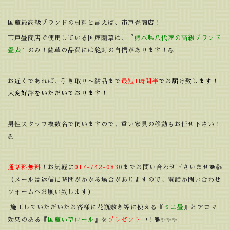
国産最高級ブランドの材料と言えば、市戸畳商店！
市戸畳商店で使用している国産藺草は、『
熊本県八代産の高級ブランド
畳表
』のみ！藺草の品質には絶対の自信があります！💪
お近くであれば、引き取り〜納品まで
最短1時間半
でお届け致します！
大変好評をいただいております！
男性スタッフ複数名で伺いますので、重い家具の移動もお任せ下さい！
💪
通話料無料
！お気軽に
017-742-0830
までお問い合わせ下さいませ🐕👍
（メールは返信に時間がかかる場合がありますので、電話か問い合わせ
フォームへお願い致します）
施工していただいたお客様に花瓶敷き等に使える『
ミニ畳
』とアロマ
効果のある『
国産い草ロール
』を
プレゼント
中！🐕✨✨✨