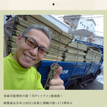
青森市畳発祥の店！市戸(イチト)畳商店！
創業嘉永五年(1852)技術と信頼の店✨173周年🎉