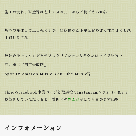
施工の流れ、料金等は左上のメニューからご覧下さい🐕👍
基本の定休日は土日祝ですが、お客様のご予定に合わせて休業日でも施
工致します💪
弊社のテーマソングをサブスクリプション&ダウンロードで配信中！
石井雄二『市戸畳商店』
Spotify,Amazon Music,YouTube Music等
↓にあるfacebook企業ページと取締役のInstagramへフォロー&いい
ね👍をしていただけると、看板犬の
畳太郎
がとても喜びます🤗🐕
インフォメーション