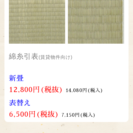
綿糸引表
(賃貸物件向け)
新畳
12,800円
(税抜)
14,080円(税入)
表替え
6,500
円
(税抜)
7,150円(税入)